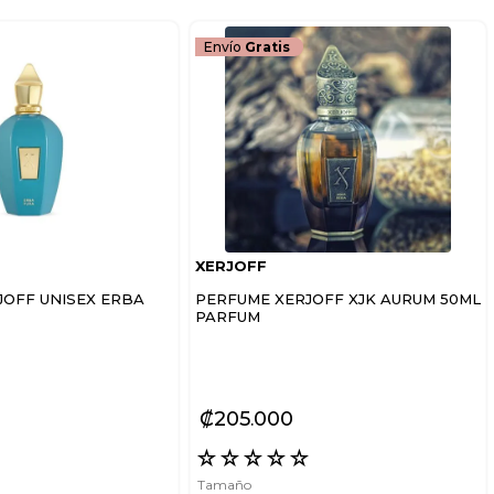
Envío
Gratis
XERJOFF
JOFF UNISEX ERBA
PERFUME XERJOFF XJK AURUM 50ML
PARFUM
₡
205
000
☆
☆
☆
☆
☆
☆
Tamaño