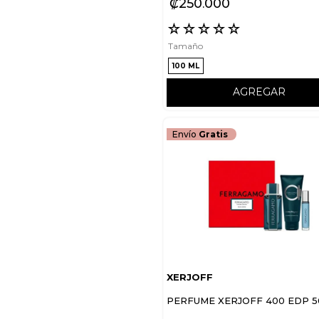
₡
250
000
☆
☆
☆
☆
☆
Tamaño
100 ML
AGREGAR
Envío
Gratis
XERJOFF
PERFUME XERJOFF 400 EDP 