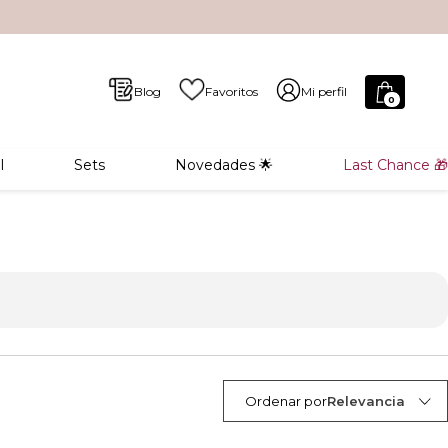
Blog
Favoritos
Mi perfil
0
l
Sets
Novedades 🌟
Last Chance 🎁
Ordenar por
Relevancia