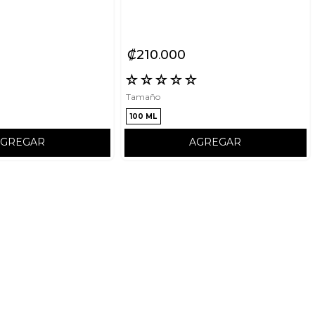
₡
210
000
☆
☆
☆
☆
☆
☆
Tamaño
100 ML
AGREGAR
AGREGAR