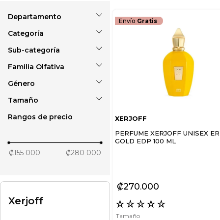
Envío
Gratis
Perfumes
Unisex
Familia Olfativa
Eau de parfum
Género
Almizcle floral
amaderado
Tamaño
Unisex
Amaderada aromática
Rangos de precio
Amaderado
XERJOFF
50 ml
Ámbar
100 ml
PERFUME XERJOFF UNISEX E
Ámbar floral
GOLD EDP 100 ML
₡155 000
Cítrico aromático
₡280 000
Chipre Floral
Cítrica Gourmand
₡
270
000
Cítrico ámbar
Ingredientes secretos
Xerjoff
☆
☆
☆
☆
☆
Mostrar 3 más
Tamaño