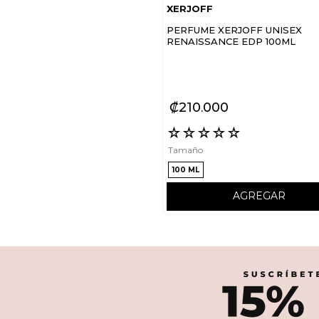
XERJOFF
PERFUME XERJOFF UNISEX
RENAISSANCE EDP 100ML
₡
210
000
☆
☆
☆
☆
☆
Tamaño
100 ML
AGREGAR