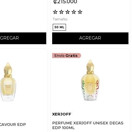
₡
215
000
☆
☆
☆
☆
☆
☆
Tamaño
50 ML
AGREGAR
AGREGAR
Envío
Gratis
XERJOFF
PERFUME XERJOFF UNISEX DECAS
 CAVOUR EDP
EDP 100ML