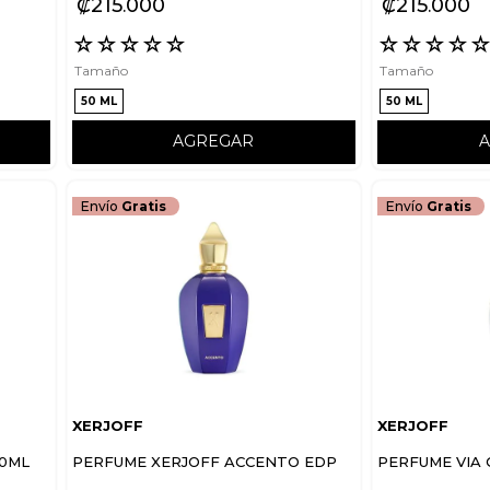
₡
215
000
₡
215
000
☆
☆
☆
☆
☆
☆
☆
☆
☆
Tamaño
Tamaño
50 ML
50 ML
AGREGAR
Envío
Gratis
Envío
Gratis
XERJOFF
XERJOFF
50ML
PERFUME XERJOFF ACCENTO EDP
PERFUME VIA