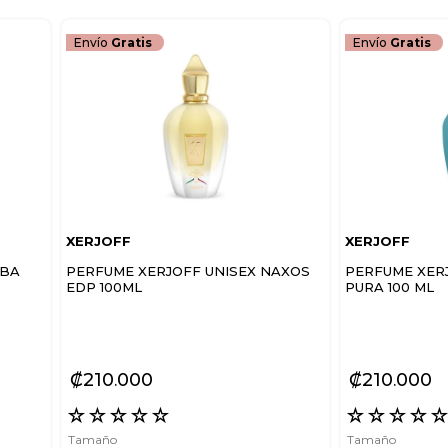
Envío
Gratis
Envío
Gratis
XERJOFF
XERJOFF
RBA
PERFUME XERJOFF UNISEX NAXOS
PERFUME XER
EDP 100ML
PURA 100 ML
₡
210
000
₡
210
000
☆
☆
☆
☆
☆
☆
☆
☆
☆
Tamaño
Tamaño