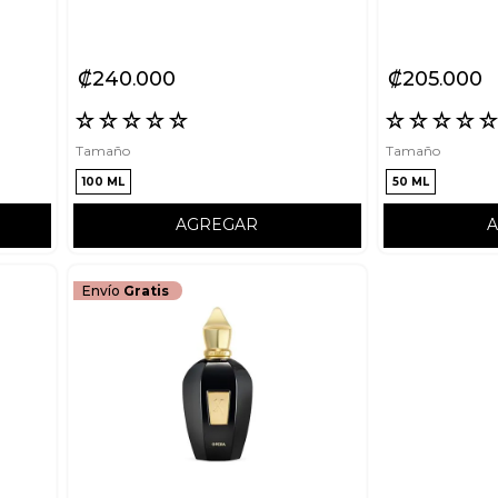
₡
240
000
₡
205
000
☆
☆
☆
☆
☆
☆
☆
☆
☆
Tamaño
Tamaño
100 ML
50 ML
AGREGAR
Envío
Gratis