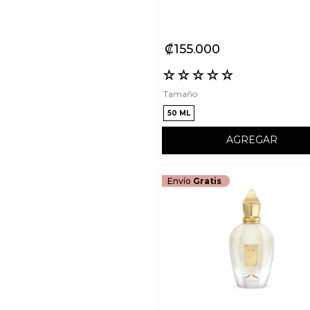
₡
155
000
☆
☆
☆
☆
☆
Tamaño
50 ML
AGREGAR
Envío
Gratis