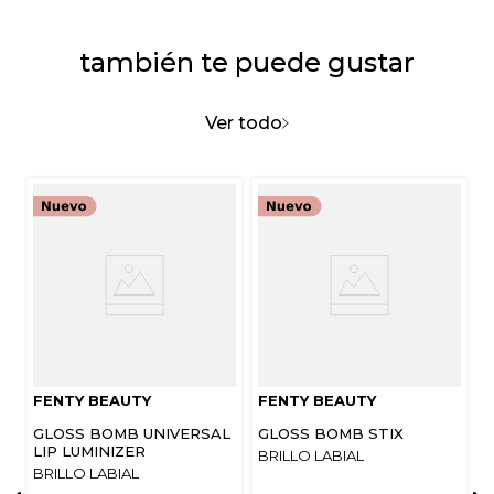
también te puede gustar
Califica el producto de 1 a 5 estrellas
★
★
★
★
★
Ver todo
Tu nombre
Dirección de email
Escribe un comentario
FENTY BEAUTY
FENTY BEAUTY
GLOSS BOMB UNIVERSAL
GLOSS BOMB STIX
LIP LUMINIZER
BRILLO LABIAL
BRILLO LABIAL
ENVIAR COMENTARIO