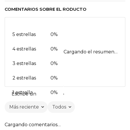
COMENTARIOS SOBRE EL RODUCTO
5 estrellas
0%
4 estrellas
0%
Cargando el resumen…
3 estrellas
0%
2 estrellas
0%
1 estrella
0%
Escribe un comentario
Más reciente
Todos
Agregar comentario
Cargando comentarios…
Título