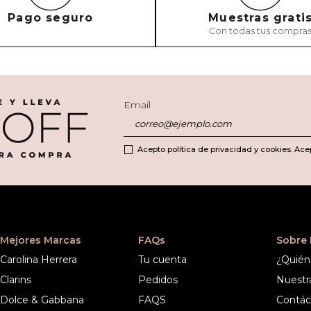
Pago seguro
Muestras grati
Con todas tus compra
ENVIAR COMEN
Email
Acepto política de privacidad y cookies. Ace
Mejores Marcas
FAQs
Sobre
Carolina Herrera
Tu cuenta
¿Quién
Clarins
Pedidos
Nuestr
Dolce & Gabbana
FAQS
Contác