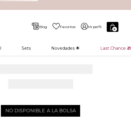
Blog
Favoritos
Mi perfil
0
l
Sets
Novedades 🌟
Last Chance 🎁
NO DISPONIBLE