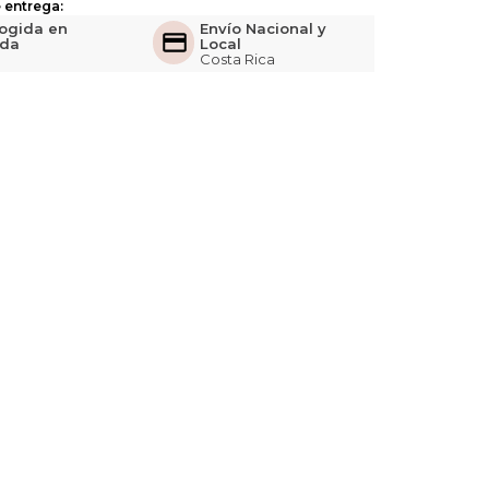
 entrega:
ogida en
Envío Nacional y
nda
Local
Costa Rica