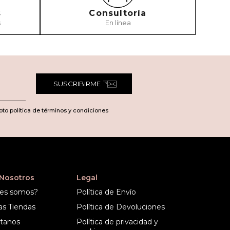
s
Consultoría
s
En línea
TARIO
SUSCRIBIRME
pto política de términos y condiciones
 Nosotros
Legal
es somos?
Política de Envío
as Tiendas
Política de Devoluciones
tanos
Política de privacidad y