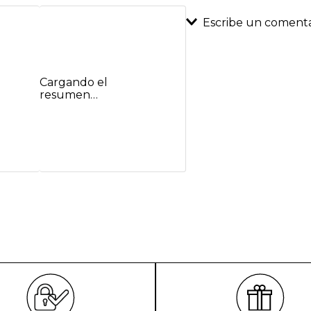
Escribe un comenta
Agregar coment
Cargando el
Título
resumen…
Califica el product
★
★
★
★
★
Tu nombre
Dirección de emai
Escribe un comenta