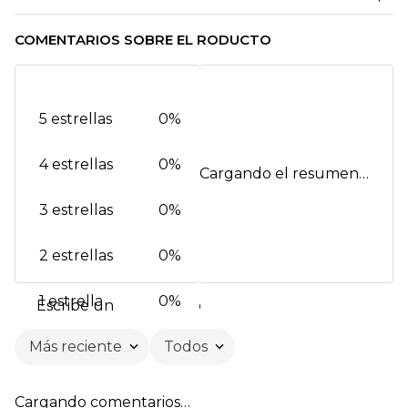
COMENTARIOS SOBRE EL RODUCTO
5 estrellas
0%
4 estrellas
0%
Cargando el resumen…
3 estrellas
0%
2 estrellas
0%
1 estrella
0%
Escribe un comentario
Más reciente
Todos
Agregar comentario
Cargando comentarios…