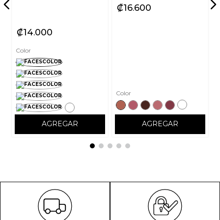
ENVIAR COMENTARIO
₡
16
600
₡
14
000
Color
Color
AGREGAR
AGREGAR