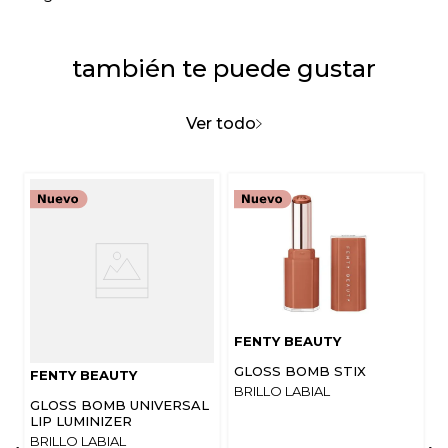
Título
también te puede gustar
Califica el producto de 1 a 5 estrellas
★
★
★
★
★
Ver todo
Tu nombre
Dirección de email
Escribe un comentario
FENTY BEAUTY
GLOSS BOMB STIX
FENTY BEAUTY
BRILLO LABIAL
GLOSS BOMB UNIVERSAL
LIP LUMINIZER
BRILLO LABIAL