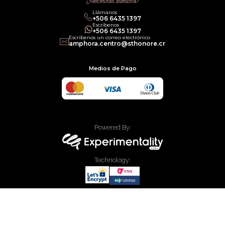
¿Necesitas asesoría?
Llámanos
+506 6435 1397
Escríbenos
+506 6435 1397
Escríbenos un correo electrónico
amphora.centro@sthonore.cr
Medios de Pago
Powered By:
Technology:
© 2020 Allied Enterprises LLC, Trading as Faces. Todos los derechos
reservados.