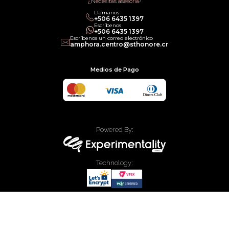
¿Necesitas asesoría?
Llámanos
+506 6435 1397
Escríbenos
+506 6435 1397
Escríbenos un correo electrónico
amphora.centro@sthonore.cr
Medios de Pago
Powered By:
Technology:
© 2020 Allied Enterprises LLC, Trading as Faces. Todos los derechos
reservados.